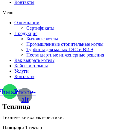
Контакты
Menu
О компании
Сертификаты
Продукция
Бытовые котлы
Промышленные отопительные котлы
Турбины для малых ГЭС и ВИЭ
Нестандартные инженерные решения
Как выбрать котел?
Кейсы и отзывы
Услуги
Контакты
hatsapp
Phone-
alt
Теплица
Технические характеристики:
Площадь:
1 гектар